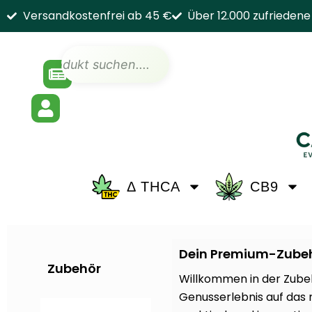
Zum
Versandkostenfrei ab 45 €
Über 12.000 zufrieden
Inhalt
springen
Suche
Δ THCA
CB9
Dein Premium-Zubehör
Zubehör
Willkommen in der Zube
Genusserlebnis auf das nä