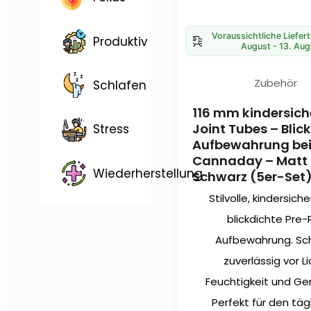
Voraussichtliche Liefer
Produktiv
August - 13. Aug
Zubehör
Schlafen
116 mm kindersich
Joint Tubes – Blic
Stress
Aufbewahrung be
Cannaday – Matt
Wiederherstellung
Schwarz (5er-Set
Stilvolle, kindersich
blickdichte Pre-R
Aufbewahrung. Sc
zuverlässig vor Li
Feuchtigkeit und Ge
Perfekt für den täg