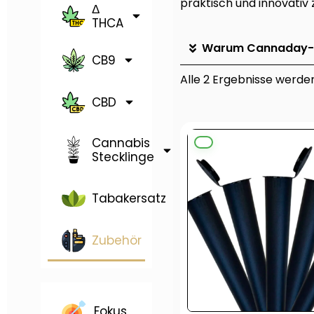
praktisch und innovativ 
Δ
THCA
Warum Cannaday-
CB9
Alle 2 Ergebnisse werde
CBD
Ursprüngli
Aktu
Cannabis
Preis
Preis
Stecklinge
war:
ist:
6,99 €
4,99 
Tabakersatz
Zubehör
Fokus