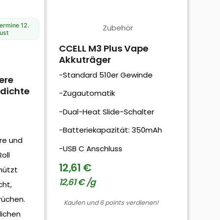
termine 12.
Zubehör
ust
CCELL M3 Plus Vape
Akkuträger
-Standard 510er Gewinde
ere
kdichte
-Zugautomatik
i
-Dual-Heat Slide-Schalter
)
-Batteriekapazität: 350mAh
ere und
-USB C Anschluss
oll
12,61
€
hützt
12,61
€
/
g
cht,
rüchen.
Kaufen und 6 points verdienen!
lichen