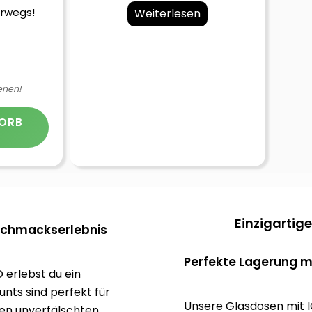
rwegs!
Weiterlesen
enen!
KORB
Einzigartig
eschmackserlebnis
Perfekte Lagerung m
 erlebst du ein
unts sind perfekt für
Unsere Glasdosen mit IC
nen unverfälschten