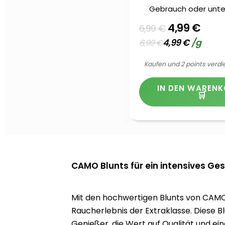
Gebrauch oder unte
4,99
€
6,99
€
4,99
€
/
g
6,99
€
Kaufen und 2 points verdi
IN DEN WAREN
CAMO Blunts für ein intensives G
Mit den hochwertigen Blunts von CAMO
Raucherlebnis der Extraklasse. Diese Bl
Genießer, die Wert auf Qualität und ei