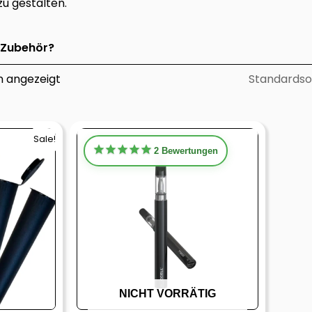
zu gestalten.
Zubehör?
n angezeigt
cher
eller
Sale!
2
Bewertungen
€.
NICHT VORRÄTIG