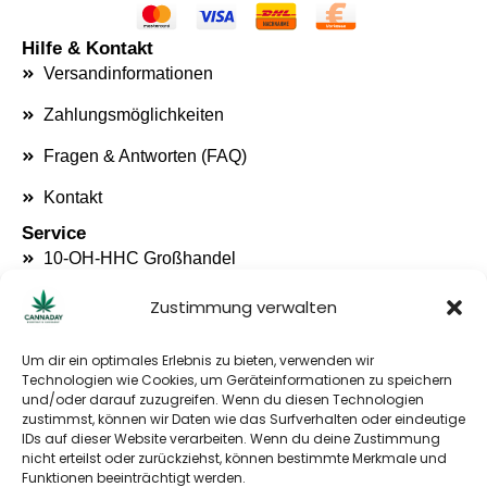
s
c
t
e
a
b
Hilfe & Kontakt
g
o
Versandinformationen
r
o
a
k
Zahlungsmöglichkeiten
m
Fragen & Antworten (FAQ)
Kontakt
Service
10-OH-HHC Großhandel
Als Händler registrieren
Zustimmung verwalten
Unser B2B Partner
Um dir ein optimales Erlebnis zu bieten, verwenden wir
Kontaktieren Sie uns
Technologien wie Cookies, um Geräteinformationen zu speichern
und/oder darauf zuzugreifen. Wenn du diesen Technologien
Montag – Freitag
zustimmst, können wir Daten wie das Surfverhalten oder eindeutige
09:30 Uhr – 16:30 Uhr
IDs auf dieser Website verarbeiten. Wenn du deine Zustimmung
Samstag – Sonntag – Geschlossen
nicht erteilst oder zurückziehst, können bestimmte Merkmale und
Funktionen beeinträchtigt werden.