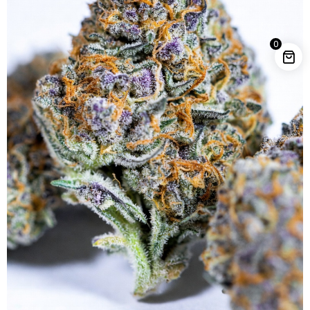
Jealousy – 32% THCA Blüten
(US-IMPORT-A++) - 10
Gramm
0
111,00
€
+
HINZUFÜGEN