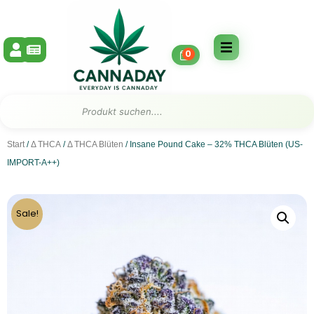
Zum
Inhalt
springen
0
Suche
Start
/
Δ THCA
/
Δ THCA Blüten
/ Insane Pound Cake – 32% THCA Blüten (US-
IMPORT-A++)
Sale!