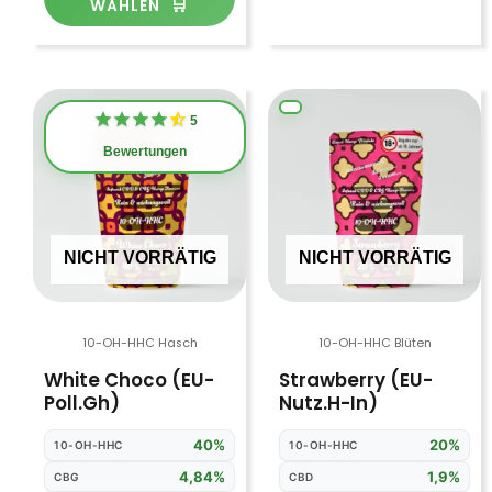
WÄHLEN
Dieses
Di
5
Produkt
Pr
Bewertungen
weist
we
mehrere
me
Varianten
Va
auf.
auf
NICHT VORRÄTIG
NICHT VORRÄTIG
Die
Di
Optionen
Op
können
kö
10-OH-HHC Hasch
10-OH-HHC Blüten
auf
au
White Choco (EU-
Strawberry (EU-
der
de
Poll.Gh)
Nutz.H-In)
Produktseite
Pr
gewählt
ge
40%
20%
10-OH-HHC
10-OH-HHC
werden
we
4,84%
1,9%
CBG
CBD