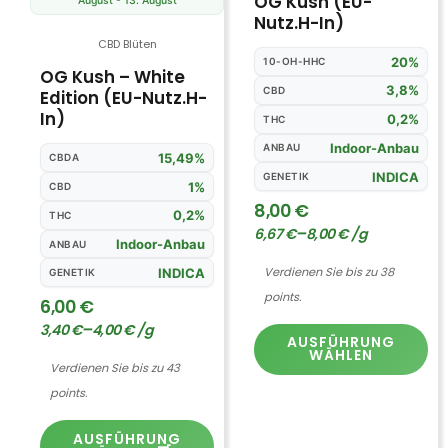
OG Kush (EU-
August - 13. August
der
de
Nutz.H-In)
Produktseite
Pr
CBD Blüten
gewählt
ge
20%
10-OH-HHC
OG Kush – White
werden
we
3,8%
CBD
Edition (EU-Nutz.H-
In)
0,2%
THC
Indoor-Anbau
ANBAU
15,49%
CBDA
INDICA
GENETIK
1%
CBD
8,00
€
0,2%
THC
–
6,67
€
8,00
€
/
g
Indoor-Anbau
ANBAU
Verdienen Sie bis zu 38
INDICA
GENETIK
points.
6,00
€
–
3,40
€
4,00
€
/
g
AUSFÜHRUNG
WÄHLEN
Verdienen Sie bis zu 43
points.
AUSFÜHRUNG