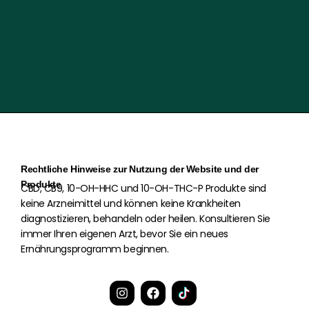
Rechtliche Hinweise zur Nutzung der Website und der
Produkte
CBD, CB9, 10-OH-HHC und 10-OH-THC-P Produkte sind
keine Arzneimittel und können keine Krankheiten
diagnostizieren, behandeln oder heilen. Konsultieren Sie
immer Ihren eigenen Arzt, bevor Sie ein neues
Ernährungsprogramm beginnen.
I
F
n
a