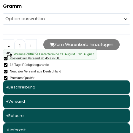
Cake
Gramm
–
32%
THCA
Blüten
(US-
Zum Warenkorb hinzufügen
-
+
IMPORT-
Voraussichtliche Liefertermine 11. August - 12. August
A++)
Kostenloser Versand ab 45 € in DE
Menge
14 Tage Rückgabegarantie
Neutraler Versand aus Deutschland
Premium Qualität
Beschreibung
Versand
Retoure
Lieferzeit