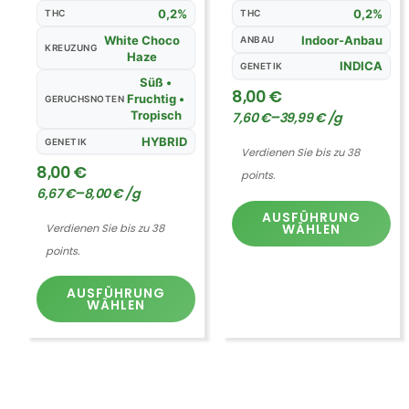
0,2%
0,2%
THC
THC
White Choco
Indoor-Anbau
ANBAU
KREUZUNG
Haze
INDICA
GENETIK
Süß •
8,00
€
Fruchtig •
GERUCHSNOTEN
–
Tropisch
7,60
€
39,99
€
/
g
HYBRID
GENETIK
Verdienen Sie bis zu 38
8,00
€
points.
–
6,67
€
8,00
€
/
g
AUSFÜHRUNG
WÄHLEN
Verdienen Sie bis zu 38
points.
AUSFÜHRUNG
WÄHLEN