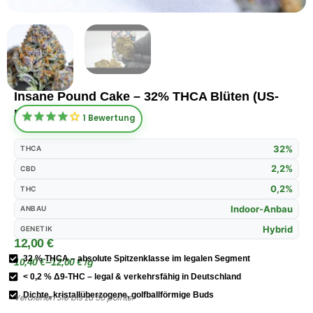
Insane Pound Cake – 32% THCA Blüten (US-
IMPORT-A++)
1
Bewertung
32%
THCA
2,2%
CBD
0,2%
THC
Indoor-Anbau
ANBAU
Hybrid
GENETIK
12,00
€
32 % THCA – absolute Spitzenklasse im legalen Segment
–
10,40
€
12,00
€
/
g
< 0,2 % Δ9-THC – legal & verkehrsfähig in Deutschland
Insane
Dichte, kristallüberzogene, golfballförmige Buds
Verdienen Sie bis zu 56 points.
Pound