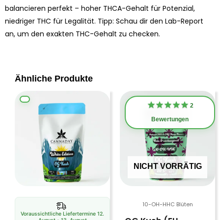
balancieren perfekt – hoher THCA-Gehalt für Potenzial,
niedriger THC für Legalität. Tipp: Schau dir den Lab-Report
an, um den exakten THC-Gehalt zu checken.
Ähnliche Produkte
Dieses
Di
2
Produkt
Pr
Bewertungen
weist
we
mehrere
me
Varianten
Va
auf.
auf
NICHT VORRÄTIG
Die
Di
Optionen
Op
können
kö
10-OH-HHC Blüten
auf
au
Voraussichtliche Liefertermine 12.