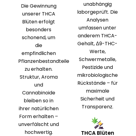
unabhängig
Die Gewinnung
laborgeprüft. Die
unserer THCA
Analysen
Blüten erfolgt
umfassen unter
besonders
anderem THCA-
schonend, um
Gehalt, Δ9-THC-
die
Werte,
empfindlichen
Schwermetalle,
Pflanzenbestandteile
Pestizide und
zu erhalten.
mikrobiologische
Struktur, Aroma
Rückstände – für
und
maximale
Cannabinoide
Sicherheit und
bleiben so in
Transparenz.
ihrer natürlichen
Form erhalten –
unverfälscht und
hochwertig.
THCA Blüten