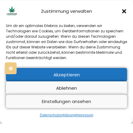
Als Händler registrieren
Zustimmung verwalten
Unser B2B Partner
Um dir ein optimales Erlebnis zu bieten, verwenden wir
Kontaktieren Sie uns
Technologien wie Cookies, um Geräteinformationen zu speichern
und/oder darauf zuzugreifen. Wenn du diesen Technologien
Montag – Freitag
zustimmst, können wir Daten wie das Surfverhalten oder eindeutige
09:30 Uhr – 16:30 Uhr
IDs auf dieser Website verarbeiten. Wenn du deine Zustimmung
Samstag – Sonntag – Geschlossen
nicht erteilst oder zurückziehst, können bestimmte Merkmale und
Funktionen beeinträchtigt werden.
Telefon:. +49 (0) 2404 9220499
Whatsapp:. +49 (0) 2404 9220499
Akzeptieren
Ablehnen
AGB
Widerrufsrecht
Impressum
Cookieeinstellungen
Einstellungen ansehen
Copyright © All Right Reserved Adam Essential 2025
Datenschutzerklärung
Impressum
Alle Preise inkl. der gesetzlichen MwSt.