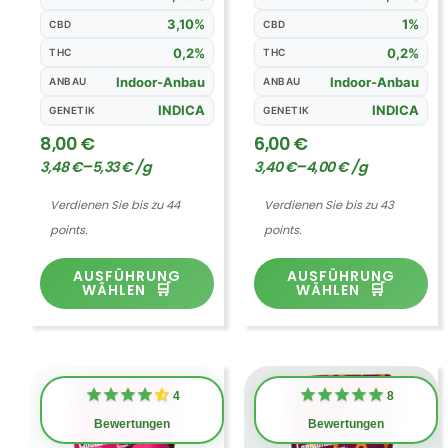
3,10%
1%
CBD
CBD
0,2%
0,2%
THC
THC
Indoor-Anbau
Indoor-Anbau
ANBAU
ANBAU
INDICA
INDICA
GENETIK
GENETIK
8,00
€
6,00
€
–
–
3,48
€
5,33
€
/
g
3,40
€
4,00
€
/
g
Verdienen Sie bis zu 44
Verdienen Sie bis zu 43
points.
points.
AUSFÜHRUNG
AUSFÜHRUNG
WÄHLEN
WÄHLEN
Dieses
Di
4
8
Produkt
Pr
Bewertungen
Bewertungen
weist
we