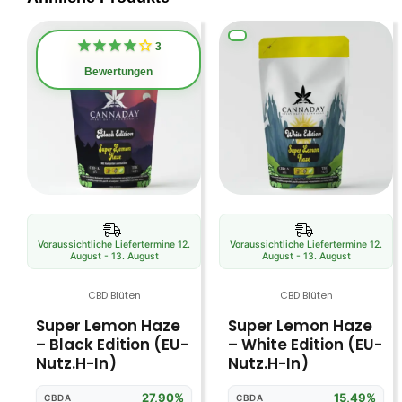
Dieses
Di
3
Produkt
Pr
Bewertungen
weist
we
mehrere
me
Varianten
Va
auf.
auf
Die
Di
Optionen
Op
können
kö
auf
au
Voraussichtliche Liefertermine 12.
Voraussichtliche Liefertermine 12.
August - 13. August
August - 13. August
der
de
Produktseite
Pr
CBD Blüten
CBD Blüten
gewählt
ge
Super Lemon Haze
Super Lemon Haze
werden
we
– Black Edition (EU-
– White Edition (EU-
Nutz.H-In)
Nutz.H-In)
27,90%
15,49%
CBDA
CBDA