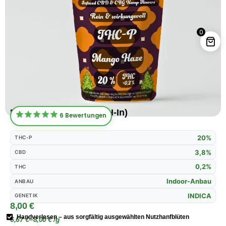
Kandy Kush (EU-Nutz.H-In) - 5
Gramm
39,99
€
0
+
HINZUFÜGEN
Mango Hase (EU-Nutz.H-In)
6
Bewertungen
20%
THC-P
3,8%
CBD
0,2%
THC
Indoor-Anbau
ANBAU
INDICA
GENETIK
8,00
€
Handverlesen – aus sorgfältig ausgewählten Nutzhanfblüten
–
6,67
€
8,00
€
/
g