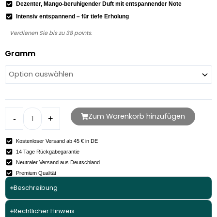
Dezenter, Mango-beruhigender Duft mit entspannender Note
Intensiv entspannend – für tiefe Erholung
Mango
Verdienen Sie bis zu 38 points.
Hase
(EU-
Gramm
Nutz.H-
In)
Menge
Zum Warenkorb hinzufügen
-
+
Kostenloser Versand ab 45 € in DE
14 Tage Rückgabegarantie
Neutraler Versand aus Deutschland
Premium Qualität
Beschreibung
Rechtlicher Hinweis