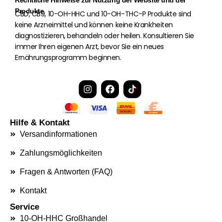
Produkte
CBD, CB9, 10-OH-HHC und 10-OH-THC-P Produkte sind
keine Arzneimittel und können keine Krankheiten
diagnostizieren, behandeln oder heilen. Konsultieren Sie
immer Ihren eigenen Arzt, bevor Sie ein neues
Ernährungsprogramm beginnen.
I
F
n
a
s
c
t
e
a
b
Hilfe & Kontakt
g
o
Versandinformationen
r
o
a
k
Zahlungsmöglichkeiten
m
Fragen & Antworten (FAQ)
Kontakt
Service
10-OH-HHC Großhandel