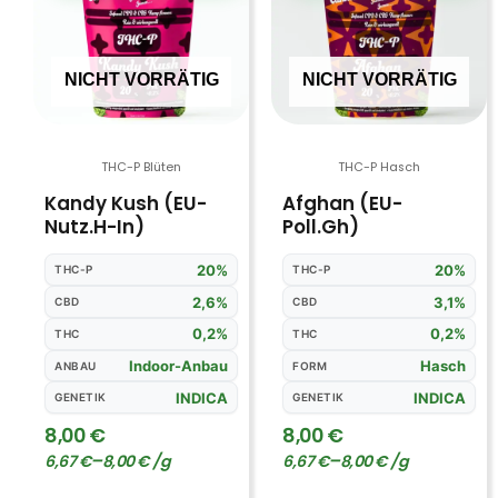
mehrere
me
Varianten
Va
auf.
auf
NICHT VORRÄTIG
NICHT VORRÄTIG
Die
Di
Optionen
Op
können
kö
THC-P Blüten
THC-P Hasch
auf
au
Kandy Kush (EU-
Afghan (EU-
der
de
Nutz.H-In)
Poll.Gh)
Produktseite
Pr
gewählt
ge
20%
20%
THC-P
THC-P
werden
we
2,6%
3,1%
CBD
CBD
0,2%
0,2%
THC
THC
Indoor-Anbau
Hasch
ANBAU
FORM
INDICA
INDICA
GENETIK
GENETIK
8,00
€
8,00
€
–
–
6,67
€
8,00
€
/
g
6,67
€
8,00
€
/
g