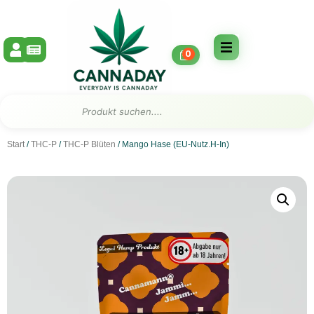
Zum
Inhalt
springen
0
Suche
Start
/
THC-P
/
THC-P Blüten
/ Mango Hase (EU-Nutz.H-In)