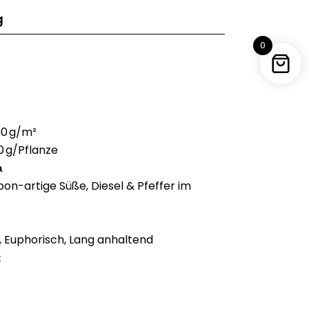
g
0
00 g/m²
0 g/Pflanze
a
on-artige Süße, Diesel & Pfeffer im
t, Euphorisch, Lang anhaltend
t