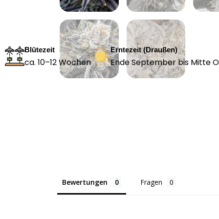
Blütezeit
Erntezeit (Draußen)
ca. 10–12 Wochen
Ende September bis Mitte 
Bewertungen
Fragen