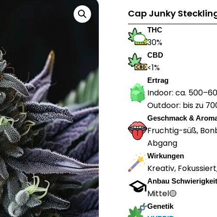
Cap Junky Stecklin
THC
30%
CBD
<1%
Ertrag
Indoor: ca. 500–6
Outdoor: bis zu 70
Geschmack & Arom
Fruchtig-süß, Bonb
Abgang
Wirkungen
Kreativ, Fokussier
Anbau Schwierigkei
Mittel🟡
Genetik