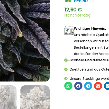
HYBRID
12,60
€
Nicht vorrätig
Wichtiger Hinweis:
Um höchste Qualität
versenden wir aussc
Bestellungen mit Zah
der laufenden Versa
Schnelle und diskrete 
Direktversand aus Öster
Unsere Stecklinge werd