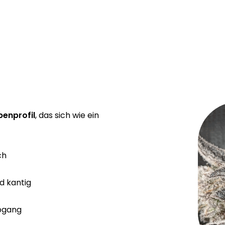
enprofil
, das sich wie ein
ch
d kantig
bgang