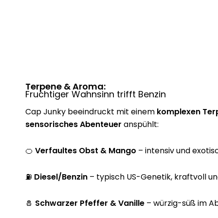
Terpene & Aroma:
Fruchtiger Wahnsinn trifft Benzin
Cap Junky beeindruckt mit einem
komplexen Terp
sensorisches Abenteuer
anspühlt:
🍊
Verfaultes Obst & Mango
– intensiv und exotis
⛽
Diesel/Benzin
– typisch US-Genetik, kraftvoll un
🧂
Schwarzer Pfeffer & Vanille
– würzig-süß im A