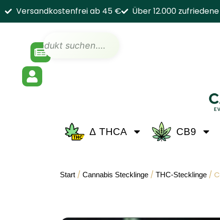
Zum
Versandkostenfrei ab 45 €
Über 12.000 zufrieden
Inhalt
springen
Suche
Δ THCA
CB9
/
/
/ C
Start
Cannabis Stecklinge
THC-Stecklinge